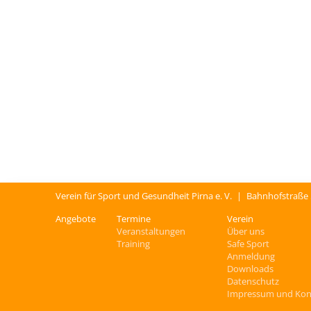
Verein für Sport und Gesundheit Pirna e. V.
|
Bahnhofstraße
Angebote
Termine
Verein
Veranstaltungen
Über uns
Training
Safe Sport
Anmeldung
Downloads
Datenschutz
Impressum und Kon