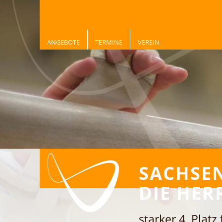
ANGEBOTE
TERMINE
VEREIN
SACHSE
DIE HER
starker 4. Platz