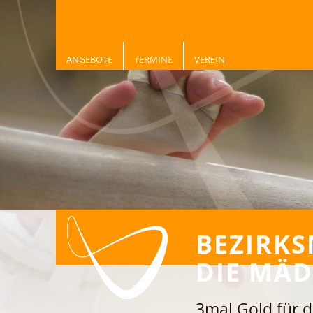
ANGEBOTE
TERMINE
VEREIN
BEZIRKS
DIE MÄ
3mal Gold für d