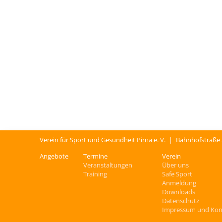
Verein für Sport und Gesundheit Pirna e. V.
|
Bahnhofstraße
Angebote
Termine
Verein
Veranstaltungen
Über uns
Training
Safe Sport
Anmeldung
Downloads
Datenschutz
Impressum und Kon