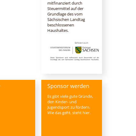
mitfinanziert durch
Steuermittel auf der
Grundlage des vom
Sächsischen Landtag
beschlossenen
Haushaltes.
Sponsor werden
e
Es gibt viele gute Gründe,
den Kinder- und
Jugendsport zu fördern.
Wie das geht, steht hier.