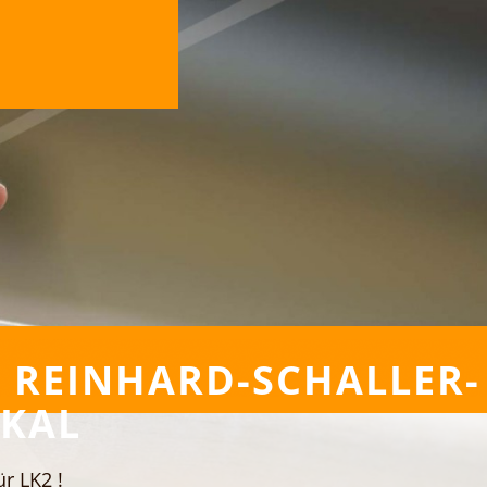
. REINHARD-SCHALLER-
KAL
ür LK2 !