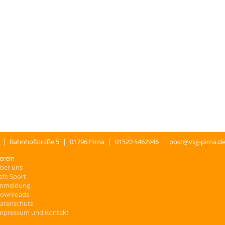
.
|
Bahnhofstraße 5
|
01796 Pirna
|
01520 5462946
|
post@vsg-pirna.d
erein
ber uns
afe Sport
nmeldung
ownloads
atenschutz
mpressum und Kontakt