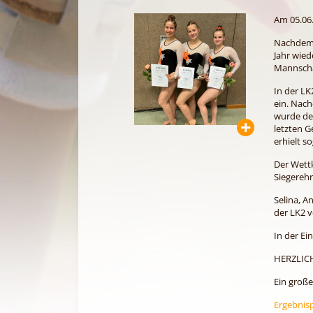
Am 05.06.
Nachdem e
Jahr wied
Mannschaf
In der LK
ein. Nac
wurde der
letzten 
erhielt s
Der Wettk
Siegerehr
Selina, A
der LK2 v
In der Ei
HERZLIC
Ein große
Ergebnis