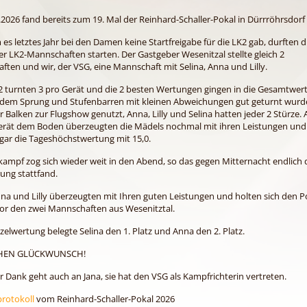
2026 fand bereits zum 19. Mal der Reinhard-Schaller-Pokal in Dürrröhrsdorf
s letztes Jahr bei den Damen keine Startfreigabe für die LK2 gab, durften d
er LK2-Mannschaften starten. Der Gastgeber Wesenitzal stellte gleich 2
ten und wir, der VSG, eine Mannschaft mit Selina, Anna und Lilly.
2 turnten 3 pro Gerät und die 2 besten Wertungen gingen in die Gesamtwer
hdem Sprung und Stufenbarren mit kleinen Abweichungen gut geturnt wurd
 Balken zur Flugshow genutzt, Anna, Lilly und Selina hatten jeder 2 Stürze.
Gerät dem Boden überzeugten die Mädels nochmal mit ihren Leistungen und 
ogar die Tageshöchstwertung mit 15,0.
ampf zog sich wieder weit in den Abend, so das gegen Mitternacht endlich 
ung stattfand.
nna und Lilly überzeugten mit Ihren guten Leistungen und holten sich den Po
or den zwei Mannschaften aus Wesenitztal.
nzelwertung belegte Selina den 1. Platz und Anna den 2. Platz.
HEN GLÜCKWUNSCH!
r Dank geht auch an Jana, sie hat den VSG als Kampfrichterin vertreten.
protokoll
vom Reinhard-Schaller-Pokal 2026