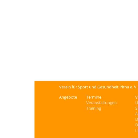
Verein für Sport und Gesundheit Pirna e. V
Angebote
Termine
V
Veranstaltungen
Ü
Training
S
A
D
D
I