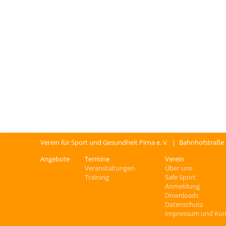
Verein für Sport und Gesundheit Pirna e. V.
|
Bahnhofstraße
Angebote
Termine
Verein
Veranstaltungen
Über uns
Training
Safe Sport
Anmeldung
Downloads
Datenschutz
Impressum und Kon