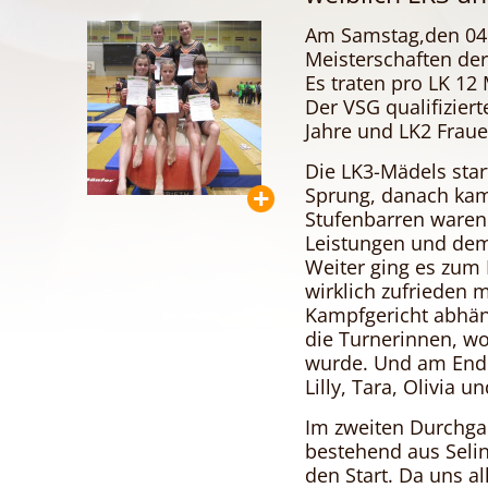
Am Samstag,den 04.
Meisterschaften der
Es traten pro LK 12
Der VSG qualifiziert
Jahre und LK2 Fraue
Die LK3-Mädels star
Sprung, danach kam
Stufenbarren waren 
Leistungen und de
Weiter ging es zum 
wirklich zufrieden 
Kampfgericht abhän
die Turnerinnen, w
wurde. Und am Ende
Lilly, Tara, Olivia un
Im zweiten Durchgan
bestehend aus Selina
den Start. Da uns a