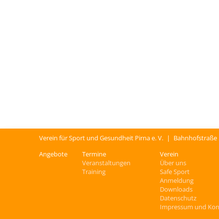
Verein für Sport und Gesundheit Pirna e. V.
|
Bahnhofstraße
Angebote
Termine
Verein
Veranstaltungen
Über uns
Training
Safe Sport
Anmeldung
Downloads
Datenschutz
Impressum und Kon