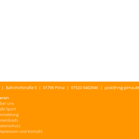
.
|
Bahnhofstraße 5
|
01796 Pirna
|
01520 5462946
|
post@vsg-pirna.d
erein
ber uns
afe Sport
nmeldung
ownloads
atenschutz
mpressum und Kontakt