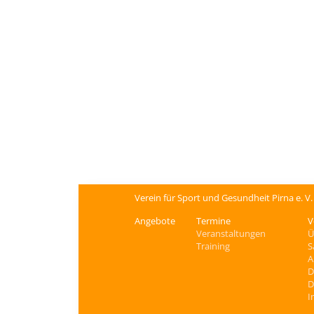
Verein für Sport und Gesundheit Pirna e. V
Angebote
Termine
V
Veranstaltungen
Ü
Training
S
A
D
D
I