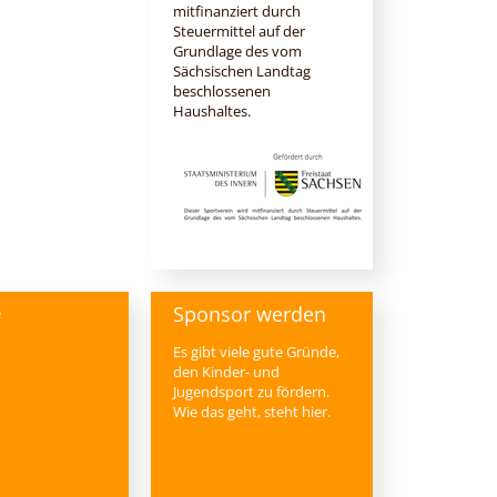
mitfinanziert durch
Steuermittel auf der
Grundlage des vom
Sächsischen Landtag
beschlossenen
Haushaltes.
Sponsor werden
e
Es gibt viele gute Gründe,
den Kinder- und
Jugendsport zu fördern.
Wie das geht, steht hier.