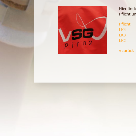
Hier find
Pflicht u
Pflicht
LK4
LK3
LK2
« zurück