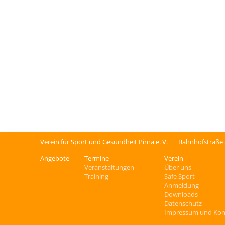
Verein für Sport und Gesundheit Pirna e. V.
|
Bahnhofstraße
Angebote
Termine
Verein
Veranstaltungen
Über uns
Training
Safe Sport
Anmeldung
Downloads
Datenschutz
Impressum und Kon