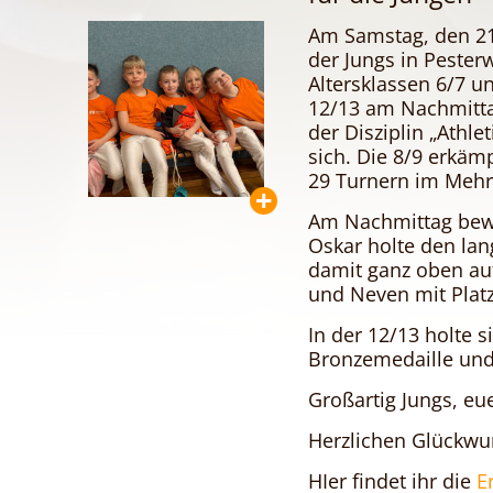
Am Samstag, den 21
der Jungs in Pesterw
Altersklassen 6/7 u
12/13 am Nachmittag
der Disziplin „Athle
sich. Die 8/9 erkämp
29 Turnern im Meh
Am Nachmittag bewi
Oskar holte den la
damit ganz oben auf
und Neven mit Platz
In der 12/13 holte 
Bronzemedaille und
Großartig Jungs, eue
Herzlichen Glückwu
HIer findet ihr die
E