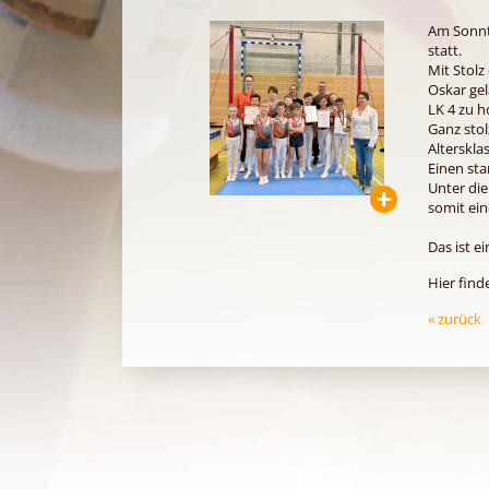
Am Sonnt
statt.
Mit Stolz
Oskar gel
LK 4 zu h
Ganz stol
Altersklas
Einen sta
Unter die
somit ein
Das ist e
Hier find
« zurück