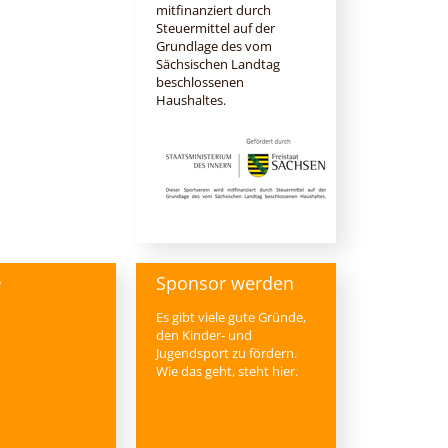
mitfinanziert durch
Steuermittel auf der
Grundlage des vom
Sächsischen Landtag
beschlossenen
Haushaltes.
Sponsor werden
e
Es gibt viele gute Gründe,
den Kinder- und
Jugendsport zu fördern.
Wie das geht, steht hier.