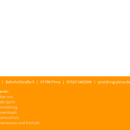
.
|
Bahnhofstraße 5
|
01796 Pirna
|
01520 5462946
|
post@vsg-pirna.d
erein
ber uns
afe Sport
nmeldung
ownloads
atenschutz
mpressum und Kontakt