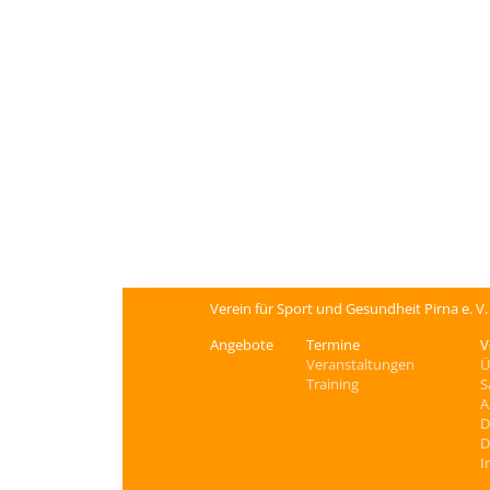
Verein für Sport und Gesundheit Pirna e. V
Angebote
Termine
V
Veranstaltungen
Ü
Training
S
A
D
D
I