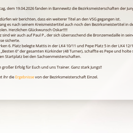
ag, dem 19.04.2026 fanden in Bannewitz die Bezirksmeisterschaften der Ju
 dürfen wir berichten, dass ein weiterer Titel an den VSG gegangen ist.
ang es nach seinem Kreismeistertitel auch noch den Bezirksmeistertitel in d
olen. Herzlichen Glückwunsch Oskar!!!!!
z sind wir auch auf Paul P., der sich überraschend die Bronzemedaille in sein
se sicherte.
rken 6. Platz belegte Mattis in der LK4 10/11 und Pepe Platz 5 in der LK4 12/1
 „Besten 6“ der gesamten Kürkinder (48 Turner), schaffte es Pepe und holte 
en Startplatz bei den Sachsenmeisterschaften.
in großer Erfolg für Euch und uns Trainer. Ganz stark Jungs!!
et ihr die
Ergebnisse
von der Bezirksmeisterschaft Einzel.