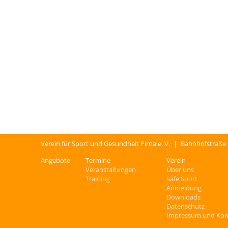
Verein für Sport und Gesundheit Pirna e. V.
|
Bahnhofstraße
Angebote
Termine
Verein
Veranstaltungen
Über uns
Training
Safe Sport
Anmeldung
Downloads
Datenschutz
Impressum und Kon