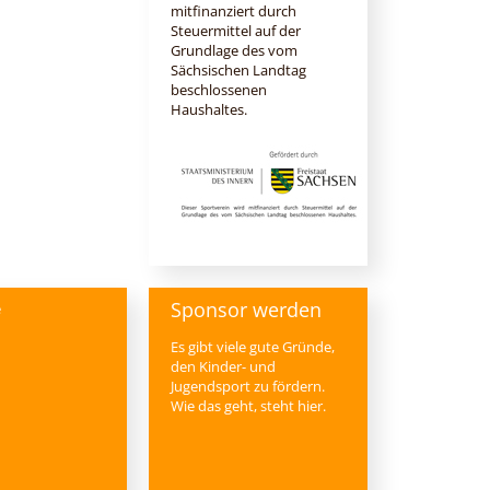
mitfinanziert durch
Steuermittel auf der
Grundlage des vom
Sächsischen Landtag
beschlossenen
Haushaltes.
Sponsor werden
e
Es gibt viele gute Gründe,
den Kinder- und
Jugendsport zu fördern.
Wie das geht, steht hier.