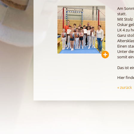
Am Sonnt
statt.
Mit Stolz
Oskar gel
LK 4 zu h
Ganz stol
Altersklas
Einen sta
Unter die
somit ein
Das ist e
Hier find
« zurück