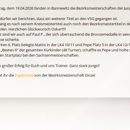
ag, dem 19.04.2026 fanden in Bannewitz die Bezirksmeisterschaften der Ju
 dürfen wir berichten, dass ein weiterer Titel an den VSG gegangen ist.
ang es nach seinem Kreismeistertitel auch noch den Bezirksmeistertitel in d
olen. Herzlichen Glückwunsch Oskar!!!!!
z sind wir auch auf Paul P., der sich überraschend die Bronzemedaille in sein
se sicherte.
rken 6. Platz belegte Mattis in der LK4 10/11 und Pepe Platz 5 in der LK4 12/1
 „Besten 6“ der gesamten Kürkinder (48 Turner), schaffte es Pepe und holte 
en Startplatz bei den Sachsenmeisterschaften.
in großer Erfolg für Euch und uns Trainer. Ganz stark Jungs!!
et ihr die
Ergebnisse
von der Bezirksmeisterschaft Einzel.