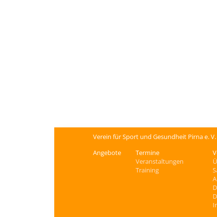
Verein für Sport und Gesundheit Pirna e. V
Angebote
Termine
V
Veranstaltungen
Ü
Training
S
A
D
D
I