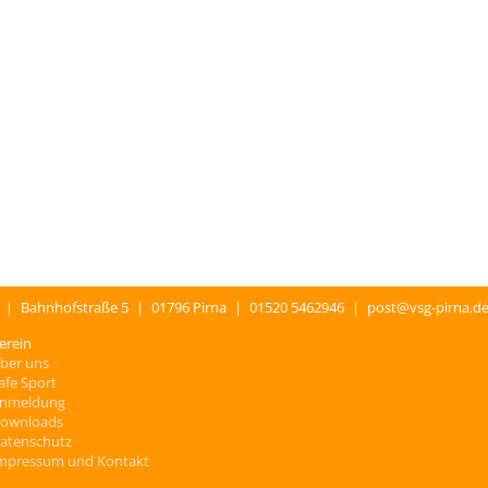
.
|
Bahnhofstraße 5
|
01796 Pirna
|
01520 5462946
|
post@vsg-pirna.d
erein
ber uns
afe Sport
nmeldung
ownloads
atenschutz
mpressum und Kontakt