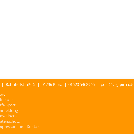
.
|
Bahnhofstraße 5
|
01796 Pirna
|
01520 5462946
|
post@vsg-pirna.d
erein
ber uns
afe Sport
nmeldung
ownloads
atenschutz
mpressum und Kontakt