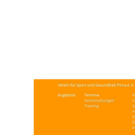
Verein für Sport und Gesundheit Pirna e. V
Angebote
Termine
V
Veranstaltungen
Ü
Training
S
A
D
D
I