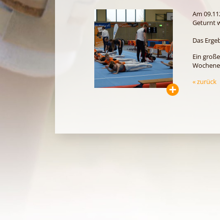
Am 09.11
Geturnt w
Das Ergeb
Ein große
Wochenen
« zurück