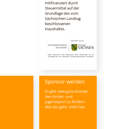
mitfinanziert durch
Steuermittel auf der
Grundlage des vom
Sächsischen Landtag
beschlossenen
Haushaltes.
Sponsor werden
e
Es gibt viele gute Gründe,
den Kinder- und
Jugendsport zu fördern.
Wie das geht, steht hier.