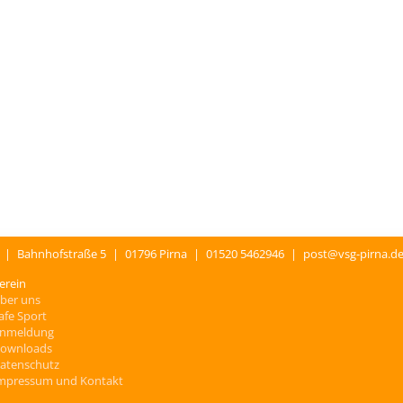
.
|
Bahnhofstraße 5
|
01796 Pirna
|
01520 5462946
|
post@vsg-pirna.d
erein
ber uns
afe Sport
nmeldung
ownloads
atenschutz
mpressum und Kontakt