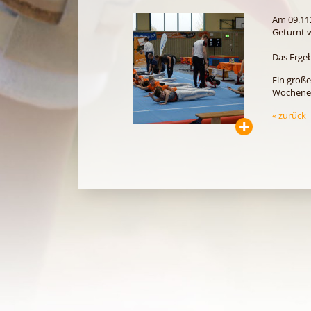
Am 09.11
Geturnt w
Das Ergeb
Ein große
Wochenen
« zurück