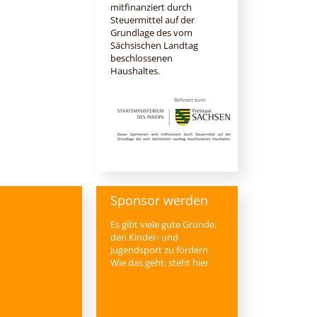
mitfinanziert durch
Steuermittel auf der
Grundlage des vom
Sächsischen Landtag
beschlossenen
Haushaltes.
Sponsor werden
e
Es gibt viele gute Gründe,
den Kinder- und
Jugendsport zu fördern.
Wie das geht, steht hier.