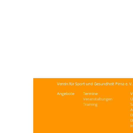
Verein für Sport und Gesundheit Pirna e. V
Angebote
Termine
V
Veranstaltungen
Ü
Training
S
A
D
D
I