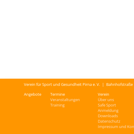
Verein für Sport und Gesundheit Pirna e. V.
|
Bahnhofstraße
Angebote
Termine
Verein
Veranstaltungen
Über uns
Training
Safe Sport
Anmeldung
Downloads
Datenschutz
Impressum und Kon