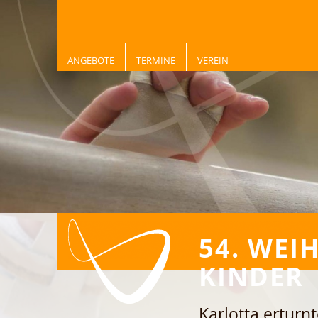
ANGEBOTE
TERMINE
VEREIN
54. WE
KINDER
Karlotta erturn