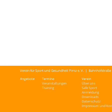
Verein für Sport und Gesundheit Pirna e. V.
|
Bahnhofstraße
Angebote
Termine
Verein
Veranstaltungen
Über uns
Training
Safe Sport
Anmeldung
Downloads
Datenschutz
Impressum und Kon