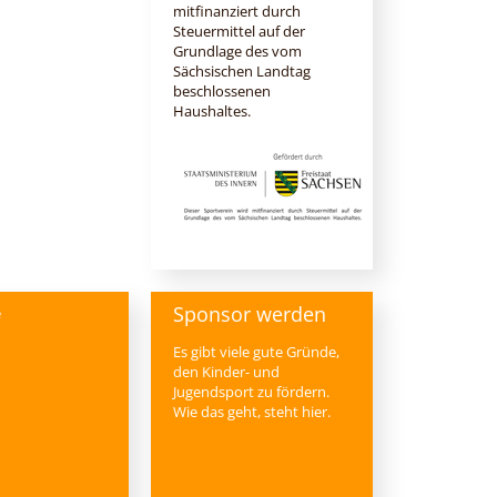
mitfinanziert durch
Steuermittel auf der
Grundlage des vom
Sächsischen Landtag
beschlossenen
Haushaltes.
Sponsor werden
e
Es gibt viele gute Gründe,
den Kinder- und
Jugendsport zu fördern.
Wie das geht, steht hier.