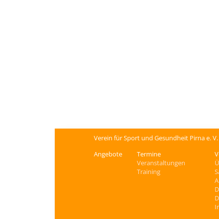
Verein für Sport und Gesundheit Pirna e. V
Angebote
Termine
V
Veranstaltungen
Ü
Training
S
A
D
D
I