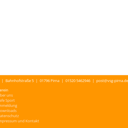
.
|
Bahnhofstraße 5
|
01796 Pirna
|
01520 5462946
|
post@vsg-pirna.d
erein
ber uns
afe Sport
nmeldung
ownloads
atenschutz
mpressum und Kontakt